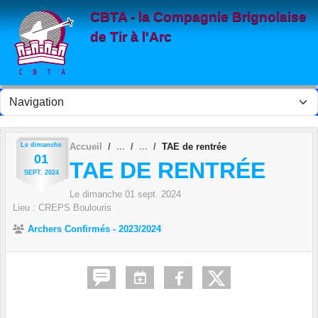
Panneau de gestion des cookies
CBTA - la Compagnie Brignolaise
de Tir à l'Arc
Le
dimanche
Accueil
TAE de rentrée
01
TAE DE RENTRÉE
SEPT.
2024
Le
dimanche
01
sept.
2024
Lieu :
CREPS Boulouris
Archers Confirmés - 2023/2024