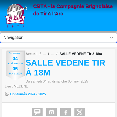
Panneau de gestion des cookies
CBTA - la Compagnie Brignolaise
de Tir à l'Arc
Du
samedi
Accueil
SALLE VEDENE Tir à 18m
04
SALLE VEDENE TIR
au
dimanche
05
À 18M
JANV.
2025
Du
samedi
04
au
dimanche
05
janv.
2025
Lieu :
VEDENE
Confirmés 2024 - 2025