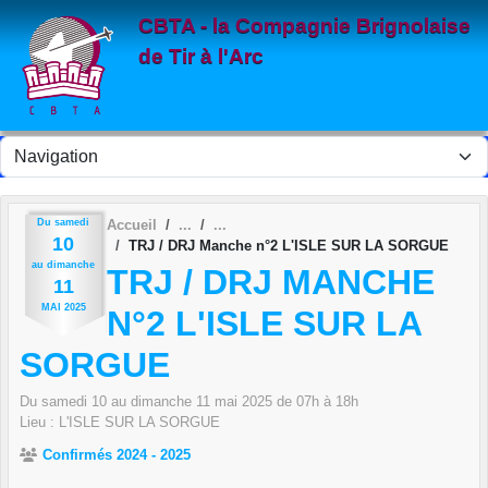
Panneau de gestion des cookies
CBTA - la Compagnie Brignolaise
de Tir à l'Arc
Du
samedi
Accueil
10
TRJ / DRJ Manche n°2 L'ISLE SUR LA SORGUE
au
dimanche
TRJ / DRJ MANCHE
11
MAI
2025
N°2 L'ISLE SUR LA
SORGUE
Du
samedi
10
au
dimanche
11
mai
2025
de 07h à 18h
Lieu :
L'ISLE SUR LA SORGUE
Confirmés 2024 - 2025