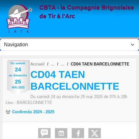
Panneau de gestion des cookies
CBTA - la Compagnie Brignolaise
de Tir à l'Arc
Du
samedi
Accueil
CD04 TAEN BARCELONNETTE
24
CD04 TAEN
au
dimanche
25
BARCELONNETTE
MAI
2025
Du
samedi
24
au
dimanche
25
mai
2025
de 07h à 18h
Lieu :
BARCELONNETTE
Confirmés 2024 - 2025