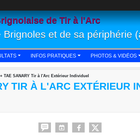
gnolaise de Tir à l'Arc
e Brignoles et de sa périphérie (
LTATS
INFOS PRATIQUES
PHOTOS & VIDÉOS
+ TAE SANARY Tir à l'Arc Extérieur Individuel
Y TIR À L'ARC EXTÉRIEUR I