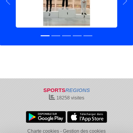
Précedent
Sui
SPORTS
REGIONS
18258
visites
Charte cookies
Gestion des cookies