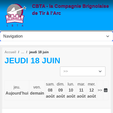
Panneau de gestion des cookies
CBTA - la Compagnie Brignolaise
de Tir à l'Arc
Accueil
jeudi 18 juin
JEUDI 18 JUIN
sam.
dim.
lun.
mar.
mer.
jeu.
ven.
08
09
10
11
12
>>
Aujourd'hui
demain
août
août
août
août
août